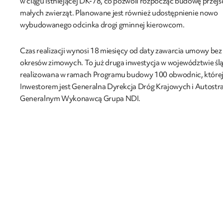
w ciągu istniejącej DK-78, co pozwoli rozpocząć budowę przejśc
małych zwierząt. Planowane jest również udostępnienie nowo
wybudowanego odcinka drogi gminnej kierowcom.
Czas realizacji wynosi 18 miesięcy od daty zawarcia umowy bez
okresów zimowych. To już druga inwestycja w województwie śl
realizowana w ramach Programu budowy 100 obwodnic, które
Inwestorem jest Generalna Dyrekcja Dróg Krajowych i Autostra
Generalnym Wykonawcą Grupa NDI.