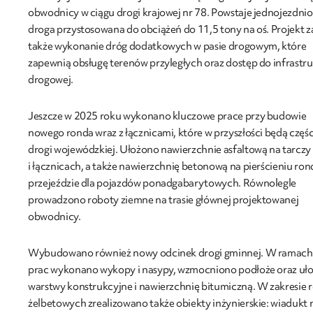
obwodnicy w ciągu drogi krajowej nr 78. Powstaje jednojezdni
droga przystosowana do obciążeń do 11,5 tony na oś. Projekt z
także wykonanie dróg dodatkowych w pasie drogowym, które
zapewnią obsługę terenów przyległych oraz dostęp do infrastr
drogowej.
Jeszcze w 2025 roku wykonano kluczowe prace przy budowie
nowego ronda wraz z łącznicami, które w przyszłości będą częśc
drogi wojewódzkiej. Ułożono nawierzchnie asfaltową na tarczy
i łącznicach, a także nawierzchnię betonową na pierścieniu rond
przejeździe dla pojazdów ponadgabarytowych. Równolegle
prowadzono roboty ziemne na trasie głównej projektowanej
obwodnicy.
Wybudowano również nowy odcinek drogi gminnej. W ramach
prac wykonano wykopy i nasypy, wzmocniono podłoże oraz uł
warstwy konstrukcyjne i nawierzchnię bitumiczną. W zakresie 
żelbetowych zrealizowano także obiekty inżynierskie: wiadukt 