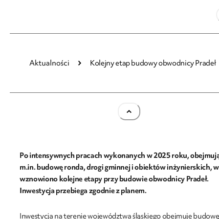
31.03.2026
Aktualności
Kolejny etap budowy obwodnicy Pradeł
Kolejny etap budowy obwodnicy Pradeł
Po intensywnych pracach wykonanych w 2025 roku, obejmuj
m.in. budowę ronda, drogi gminnej i obiektów inżynierskich, 
wznowiono kolejne etapy przy budowie obwodnicy Pradeł.
Inwestycja przebiega zgodnie z planem.
Inwestycja na terenie województwa śląskiego obejmuje budow