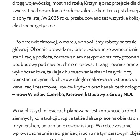
drogą wojewódzką, most nad rzeką Krztynią oraz przejście dla 
zwierząt nad obwodnicą Pradeł w zakresie konstrukcji stalowej 
blachy falistej. W 2025 roku przebudowano też wszystkie kolizj
elektroenergetyczne.
– Po przerwie zimowej, w marcu, wznowiliśmy roboty na trasie
głównej. Obecnie prowadzimy prace związane ze wzmocnieniem
stabilizacją podłoża, formowaniem nasypów oraz przygotowa
podbudowy pod nawierzchnię drogową. Trwają również prace
wykończeniowe, takie jak humusowanie skarp i zasypki przy
obiektach inżynierskich. Równolegle realizowana jest budowa
kanalizacji deszczowej, rowów krytych oraz kanału technologi
–
mówi Wiesław Czereba, Kierownik Budowy z Grupy NDI.
W najbliższych miesiącach planowana jest kontynuacja robót
ziemnych, konstrukcji drogi, a także dalsze prace na obiektach
inżynierskich, umacnianie rowów i skarp. Wkrótce zostanie
wprowadzona zmiana organizacji ruchu na tymczasowym obje