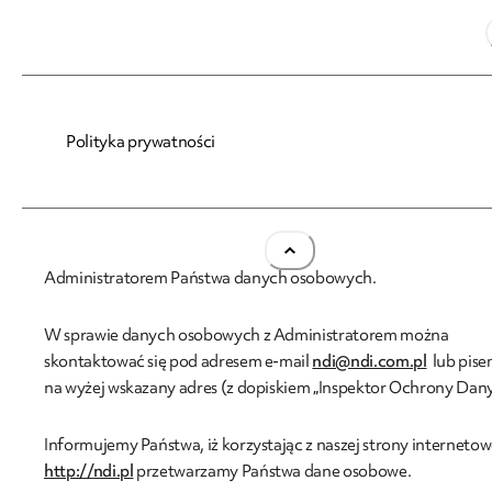
Polityka prywatności i ochrony danych
Polityka prywatności
osobowych
Niniejszą stronę internetową administruje NDI SOPOT S.A. z si
przy ul. Powstańców Warszawy 19, 81-718 Sopot, która jest
Administratorem Państwa danych osobowych.
W sprawie danych osobowych z Administratorem można
skontaktować się pod adresem e-mail
ndi@ndi.com.pl
lub pise
na wyżej wskazany adres (z dopiskiem „Inspektor Ochrony Dany
Informujemy Państwa, iż korzystając z naszej strony internetow
http://ndi.pl
przetwarzamy Państwa dane osobowe.