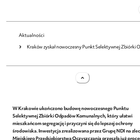
06.07.2026
Aktualności
Kraków zyskał nowoczesny Punkt Selektywnej Zbiórki
Kraków zyskał nowoczesny Punkt Selektywnej
Zbiórki Odpadów
W Krakowie ukończono budowę nowoczesnego Punktu
Selektywnej Zbiórki Odpadów Komunalnych, który ułatwi
mieszkańcom segregację i przyczyni się do lepszej ochrony
środowiska. Inwestycja zrealizowana przez Grupę NDI na zle
Miejskiego Przedsiębiorstwa Oczyszczania przeszła już proce