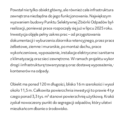
Powstał nie tylko obiekt główny, ale również cała infrastruktura
zewnętrzna niezbędna do jego funkcjonowania. Największym
wyzwaniem budowy Punktu Selektywnej Zbiórki Odpadów był 
realizacji, ponieważ prace rozpoczęły się już w lipcu 2025 roku.
Inwestycja objęła pełny zakres prac – od przygotowania
dokumentacji i wyburzenia zbiornika retencyjnego, przez prac
żelbetowe, ziemne i murarskie, po montaż dachu, prace
wykończeniowe, wyposażenie, instalacje elektryczne i sanitarn
z klimatyzacją oraz sieci zewnętrzne. W ramach projektu wyk
drogi i infrastrukturę towarzyszącą oraz dostawę wyposażenia,
kontenerów na odpady.
Obiekt ma ponad 120 m długości, blisko 16 m szerokości i wyso
około 11,5 m. Całkowita powierzchnia inwestycji to prawie 4 tys
czego ponad 3,3 tys. m² stanowi powierzchnię użytkową. Krak
zyskał nowoczesny punkt do segregacji odpadów, który ułatwi
mieszkańcom dbanie o środowisko.