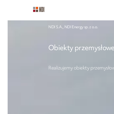
NDI S.A., NDI Energy sp. z o.o.
Obiekty przemysłow
Realizujemy obiekty przemysłow