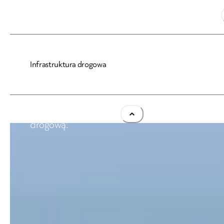
NDI S.A., NDI Energy sp. z o.o.
Infrastruktura drogowa
Infrastruktura drogowa
Budujemy wysokiej jakości, bezpieczną infrastru
drogową.