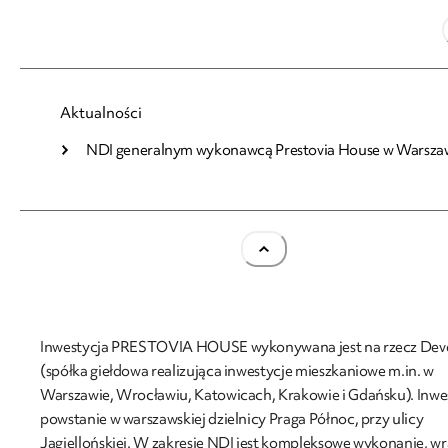
25.01.2021
Aktualności
NDI generalnym wykonawcą Prestovia House w Warsza
NDI generalnym wykonawcą Prestovia House w
Warszawie
Inwestycja PRESTOVIA HOUSE wykonywana jest na rzecz Deve
(spółka giełdowa realizująca inwestycje mieszkaniowe m.in. w
Warszawie, Wrocławiu, Katowicach, Krakowie i Gdańsku). Inwe
powstanie w warszawskiej dzielnicy Praga Północ, przy ulicy
Jagiellońskiej. W zakresie NDI jest kompleksowe wykonanie, wr