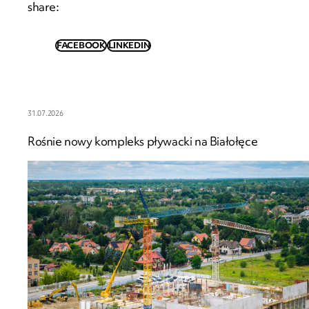
share
:
FACEBOOK
LINKEDIN
31.07.2026
Rośnie nowy kompleks pływacki na Białołęce