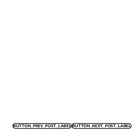
BUTTON_PREV_POST_LABEL
BUTTON_NEXT_POST_LABEL