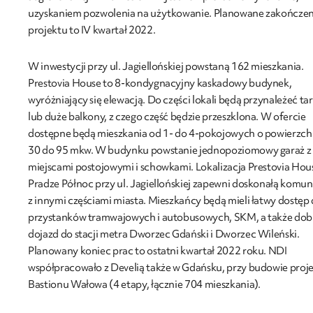
uzyskaniem pozwolenia na użytkowanie. Planowane zakończen
projektu to IV kwartał 2022.
W inwestycji przy ul. Jagiellońskiej powstaną 162 mieszkania.
Prestovia House to 8-kondygnacyjny kaskadowy budynek,
wyróżniający się elewacją. Do części lokali będą przynależeć ta
lub duże balkony, z czego część będzie przeszklona. W ofercie
dostępne będą mieszkania od 1- do 4-pokojowych o powierzch
30 do 95 mkw. W budynku powstanie jednopoziomowy garaż z
miejscami postojowymi i schowkami. Lokalizacja Prestovia Hou
Pradze Północ przy ul. Jagiellońskiej zapewni doskonałą komun
z innymi częściami miasta. Mieszkańcy będą mieli łatwy dostęp
przystanków tramwajowych i autobusowych, SKM, a także dob
dojazd do stacji metra Dworzec Gdański i Dworzec Wileński.
Planowany koniec prac to ostatni kwartał 2022 roku. NDI
współpracowało z Develią także w Gdańsku, przy budowie proj
Bastionu Wałowa (4 etapy, łącznie 704 mieszkania).