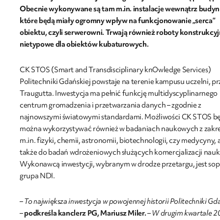
Obecnie wykonywane są tam m.in. instalacje wewnątrz budyn
które będą miały ogromny wpływ na funkcjonowanie „serca”
obiektu, czyli serwerowni. Trwają również roboty konstrukcyj
nietypowe dla obiektów kubaturowych.
CK STOS (Smart and Transdisciplinary knOwledge Services)
Politechniki Gdańskiej powstaje na terenie kampusu uczelni, prz
Traugutta. Inwestycja ma pełnić funkcję multidyscyplinarnego
centrum gromadzenia i przetwarzania danych – zgodnie z
najnowszymi światowymi standardami. Możliwości CK STOS b
można wykorzystywać również w badaniach naukowych z zakr
m.in. fizyki, chemii, astronomii, biotechnologii, czy medycyny, 
także do badań wdrożeniowych służących komercjalizacji nauki
Wykonawcą inwestycji, wybranym w drodze przetargu, jest so
grupa NDI.
– To największa inwestycja w powojennej historii Politechniki Gd
–
podkreśla kanclerz PG, Mariusz Miler.
– W drugim kwartale 2