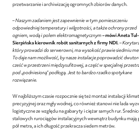
przetwarzanie i archiwizację ogromnych zbiorów danych.
– Naszym zadaniem jest zapewnienie w tym pomieszczeniu
odpowiedniej temperatury i wilgotności, a także ochrony przed
ogniem, wodą i polem elektromagnetycznym
– mówi Aneta Tul-
Sierpińska kierownik robót sanitarnych z firmy NDI.
–
Korytarz
który prowadzi do serwerowni, ma wysokość prawie siedmiu me
To daje nam możliwość, by nasze instalacje poprowadzić dwuto
cześć w przestrzeni międzysufitowej, a część w specjalnej przestr
pod „podniesioną” podłogą. Jest to bardzo rzadko spotykane
rozwiązanie.
W najbliższym czasie rozpocznie się też montaż instalacji klimat
precyzyjnej oraz mgły wodnej, co również stanowi nie lada wyz
logistyczne ze względu na gabaryty i ciężar samych rur. Średnic
stalowych rurociągów instalacyjnych wewnątrz budynku mają 
pół metra, a ich długość przekracza siedem metrów.