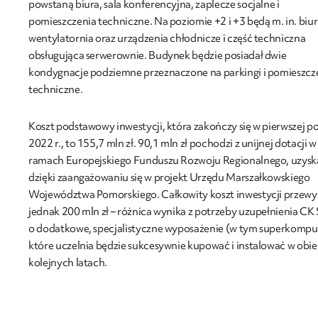
powstaną biura, sala konferencyjna, zaplecze socjalne i
pomieszczenia techniczne. Na poziomie +2 i +3 będą m. in. biur
wentylatornia oraz urządzenia chłodnicze i część techniczna
obsługująca serwerownie. Budynek będzie posiadał dwie
kondygnacje podziemne przeznaczone na parkingi i pomieszcz
techniczne.
Koszt podstawowy inwestycji, która zakończy się w pierwszej p
2022 r., to 155,7 mln zł. 90,1 mln zł pochodzi z unijnej dotacji w
ramach Europejskiego Funduszu Rozwoju Regionalnego, uzysk
dzięki zaangażowaniu się w projekt Urzędu Marszałkowskiego
Województwa Pomorskiego. Całkowity koszt inwestycji przewy
jednak 200 mln zł – różnica wynika z potrzeby uzupełnienia C
o dodatkowe, specjalistyczne wyposażenie (w tym superkompu
które uczelnia będzie sukcesywnie kupować i instalować w obie
kolejnych latach.