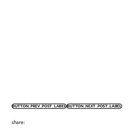
BUTTON_PREV_POST_LABEL
BUTTON_NEXT_POST_LABEL
share
: