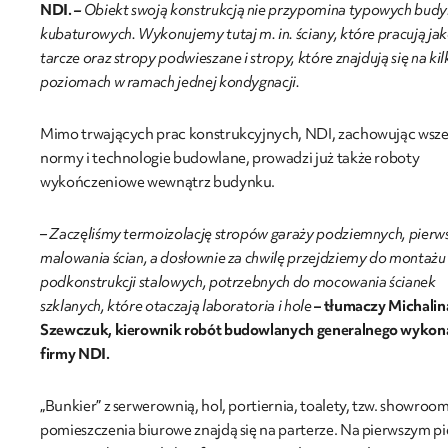
NDI.
–
Obiekt swoją konstrukcją nie przypomina typowych bud
kubaturowych. Wykonujemy tutaj m. in. ściany, które pracują ja
tarcze oraz stropy podwieszane i stropy, które znajdują się na kil
poziomach w ramach jednej kondygnacji.
Mimo trwających prac konstrukcyjnych, NDI, zachowując wsze
normy i technologie budowlane, prowadzi już także roboty
wykończeniowe wewnątrz budynku.
– Zaczęliśmy termoizolację stropów garaży podziemnych, pierw
malowania ścian, a dosłownie za chwilę przejdziemy do montażu
podkonstrukcji stalowych, potrzebnych do mocowania ścianek
szklanych, które otaczają laboratoria i hole
– tłumaczy Michalin
Szewczuk, kierownik robót budowlanych generalnego wyko
firmy NDI.
„Bunkier” z serwerownią, hol, portiernia, toalety, tzw. showroo
pomieszczenia biurowe znajdą się na parterze. Na pierwszym pi