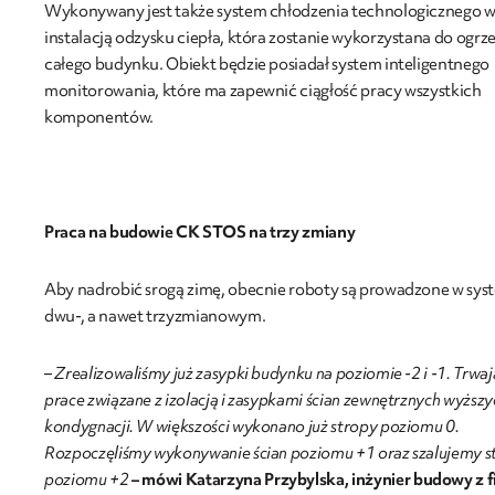
Wykonywany jest także system chłodzenia technologicznego w
instalacją odzysku ciepła, która zostanie wykorzystana do ogrz
całego budynku. Obiekt będzie posiadał system inteligentnego
monitorowania, które ma zapewnić ciągłość pracy wszystkich
komponentów.
Praca na budowie CK STOS na trzy zmiany
Aby nadrobić srogą zimę, obecnie roboty są prowadzone w sys
dwu-, a nawet trzyzmianowym.
– Zrealizowaliśmy już zasypki budynku na poziomie -2 i -1. Trwaj
prace związane z izolacją i zasypkami ścian zewnętrznych wyższy
kondygnacji. W większości wykonano już stropy poziomu 0.
Rozpoczęliśmy wykonywanie ścian poziomu +1 oraz szalujemy s
poziomu +2
– mówi Katarzyna Przybylska, inżynier budowy z 